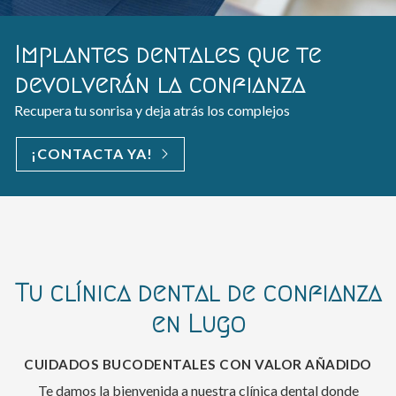
Odontología de calidad para
Implantes dentales que te
Trato cercano en un ambient
Diagnóstico personalizado c
todos
devolverán la confianza
familiar y relajado
tecnología de vanguardia
Todas las especialidades dentales en una sola clínica
Recupera tu sonrisa y deja atrás los complejos
Si tú sonríes, nosotros sonreímos
Cada uno de nuestros pacientes es único
CONOCER TRATAMIENTOS
¡CONTACTA YA!
VER LA CLÍNICA
¡PIDE CITA HOY!
Tu clínica dental de confianza
en Lugo
CUIDADOS BUCODENTALES CON VALOR AÑADIDO
Te damos la bienvenida a nuestra clínica dental donde