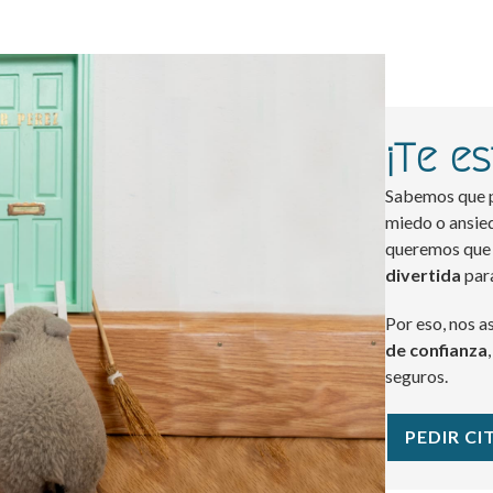
¡Te e
Sabemos que pa
miedo o ansie
queremos que i
divertida
para
Por eso, nos 
de confianza
seguros.
PEDIR CIT