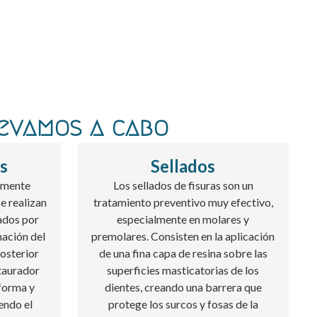
levamos a cabo
s
Sellados
nmente
Los sellados de fisuras son un
e realizan
tratamiento preventivo muy efectivo,
ados por
especialmente en molares y
nación del
premolares. Consisten en la aplicación
posterior
de una fina capa de resina sobre las
staurador
superficies masticatorias de los
 forma y
dientes, creando una barrera que
endo el
protege los surcos y fosas de la