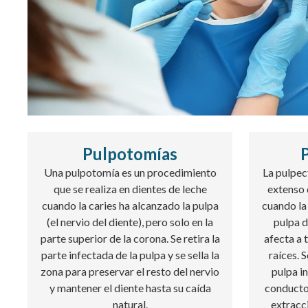
Pulpotomías
Una pulpotomía es un procedimiento
La pulpec
que se realiza en dientes de leche
extenso 
cuando la caries ha alcanzado la pulpa
cuando la 
(el nervio del diente), pero solo en la
pulpa d
parte superior de la corona. Se retira la
afecta a 
parte infectada de la pulpa y se sella la
raíces. 
zona para preservar el resto del nervio
pulpa in
y mantener el diente hasta su caída
conductos
natural.
extracci